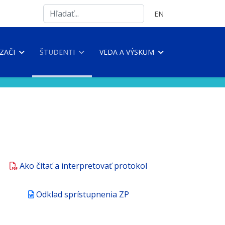
Search
Vyberte váš jazyk
EN
...
ZAČI
ŠTUDENTI
VEDA A VÝSKUM
Ako čítať a interpretovať protokol
Odklad sprístupnenia ZP