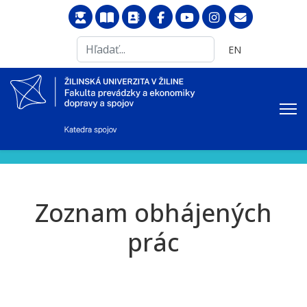
Search
Vyberte váš jazyk
EN
...
Zoznam obhájených
prác