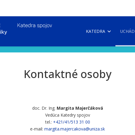
KATEDRA
UCHÁD
Kontaktné osoby
doc. Dr. Ing.
Margita Majerčáková
Vedúca Katedry spojov
tel.:
+421/41/513 31 00
e-mail:
margita.majercakova@uniza.sk