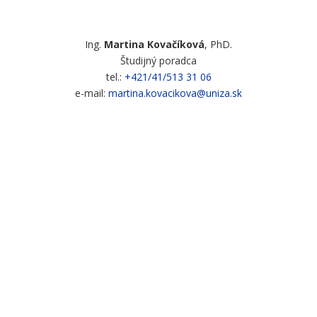
Ing.
Martina Kovačíková
, PhD.
Študijný poradca
tel.:
+421/41/513 31 06
e-mail:
martina.kovacikova@uniza.sk