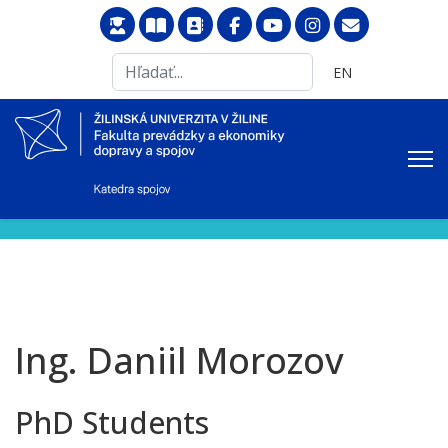
Search
Vyberte váš jazyk
EN
...
Ing. Daniil Morozov
PhD Students